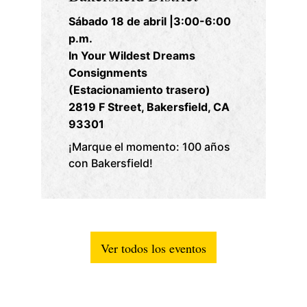
Sábado 18 de abril |3:00-6:00
Vi
p.m.
Es
In Your Wildest Dreams
St
Consignments
30
(Estacionamiento trasero)
9
2819 F Street, Bakersfield, CA
Vi
93301
¡c
¡Marque el momento: 100 años
con Bakersfield!
Ver todos los eventos